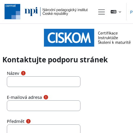
Přejít k hlavnímu obsahu
P
Boční panel
Kontaktujte podporu stránek
Název
E-mailová adresa
Předmět